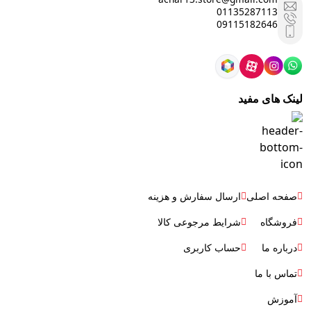
01135287113
09115182646
لینک های مفید
صفحه اصلی
ارسال سفارش و هزینه
فروشگاه
شرایط مرجوعی کالا
درباره ما
حساب کاربری
تماس با ما
آموزش